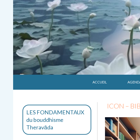
ALLER AU CONTENU
Recherche
Vivekārāma
ACCUEIL
AGEND
Méditation et enseignements
bouddhiques Theravāda
ICON – B
LES FONDAMENTAUX
du bouddhisme
Theravāda