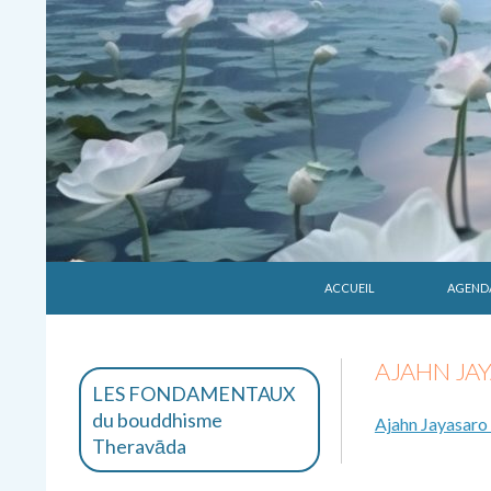
ALLER AU CONTENU
Recherche
Vivekārāma
ACCUEIL
AGEND
Méditation et enseignements
bouddhiques Theravāda
AJAHN JAY
LES FONDAMENTAUX
du bouddhisme
Ajahn Jayasaro 
Theravāda